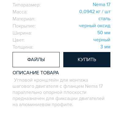
Nema 17
Типоразмер:
0,0942 кг / шт
Масса:
сталь
Материал:
черный оксид
Покрытие:
50 мм
Ширина:
черный
Цвет:
3 мм
Толщина:
ФАЙЛЫ
КУПИТЬ
ОПИСАНИЕ ТОВАРА
Угловой кронштейн для монтажа
шагового двигателя с фланцем Nema 17
параллельно опорной плоскости
предназначен для фиксации двигателей
на алюминиевом профиле.