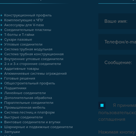
Конструкционный профиль
Комплектующие к ЧПУ
Аксессуары для V-паза
Соединительные пластины
Т-болты и Т-гайки
Сухари пазовые
Угловые соединители
Система трубная модульная
Система трубная конструкционная
Внутренние угловые соединители
2-х и 3-х сторонние соединители
Аддитивные товары
Алюминиевые системы ограждений
Готовые решения
Общестроительный профиль
Подшипники
Линейные соединители
Дополнительная обработка
Параллельные соединители
Я принима
Промышленная мебель
пользовательск
Система лестниц и платформ
Быстрые соединители
соглашения
Винтовые соединители и втулки
Шарнирные и подвижные соединители
Нажимая кнопку 
Заглушки