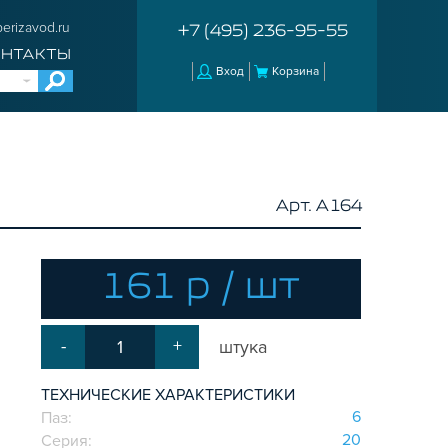
erizavod.ru
+7 (495) 236-95-55
ОНТАКТЫ
Вход
Корзина
Арт. A164
161 р / шт
-
+
штука
ТЕХНИЧЕСКИЕ ХАРАКТЕРИСТИКИ
6
Паз:
20
Серия: