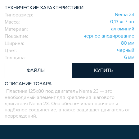
СИСТЕМА ТРУБНАЯ КОНСТРУКЦИОННАЯ
ТЕХНИЧЕСКИЕ ХАРАКТЕРИСТИКИ
ВНУТРЕННИЕ УГЛОВЫЕ СОЕДИНИТЕЛИ
Nema 23
Типоразмер:
0,13 кг / шт
Масса:
2-Х И 3-Х СТОРОННИЕ СОЕДИНИТЕЛИ
алюминий
Материал:
АДДИТИВНЫЕ ТОВАРЫ
черное анодирование
Покрытие:
АЛЮМИНИЕВЫЕ СИСТЕМЫ ОГРАЖДЕНИЙ
80 мм
Ширина:
ГОТОВЫЕ РЕШЕНИЯ
черный
Цвет:
6 мм
Толщина:
ОБЩЕСТРОИТЕЛЬНЫЙ ПРОФИЛЬ
ПОДШИПНИКИ
ФАЙЛЫ
КУПИТЬ
ЛИНЕЙНЫЕ СОЕДИНИТЕЛИ
ОПИСАНИЕ ТОВАРА
ДОПОЛНИТЕЛЬНАЯ ОБРАБОТКА
Пластина 125x80 под двигатель Nema 23 — это
ПАРАЛЛЕЛЬНЫЕ СОЕДИНИТЕЛИ
необходимый элемент для крепления шагового
ПРОМЫШЛЕННАЯ МЕБЕЛЬ
двигателя Nema 23. Она обеспечивает прочное и
надёжное соединение, а также защищает двигатель от
СИСТЕМА ЛЕСТНИЦ И ПЛАТФОРМ
повреждений.
БЫСТРЫЕ СОЕДИНИТЕЛИ
ВИНТОВЫЕ СОЕДИНИТЕЛИ И ВТУЛКИ
ШАРНИРНЫЕ И ПОДВИЖНЫЕ СОЕДИНИТЕЛИ