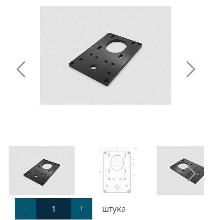
ПЛАСТИНЫ ДЛЯ РОЛИКОВ
КРЕПЕЖНЫЕ ИЗДЕЛИЯ
МЕХАНИЧЕСКАЯ ПЕРЕДАЧА
КРОНШТЕЙНЫ ДЛЯ РЕМЕННОЙ
ПЕРЕДАЧИ
КРОНШТЕЙНЫ ДЛЯ ВИНТОВОЙ
ПЕРЕДАЧИ
КРОНШТЕЙНЫ ДЛЯ ДВИГАТЕЛЕЙ
КРОНШТЕЙНЫ ДЛЯ ШПИНДЕЛЕЙ
БЛОКИ ДИСТАНЦИОННЫЕ
ДОПОЛНИТЕЛЬНЫЕ ЭЛЕМЕНТЫ
ЗАЩИТНЫЕ ПЛАНКИ
НАБОРЫ
ПРИЖИМЫ
СОЕДИНИТЕЛЬНЫЕ ПЛАСТИНЫ
Т-БОЛТЫ И Т-ГАЙКИ
СУХАРИ ПАЗОВЫЕ
УГЛОВЫЕ СОЕДИНИТЕЛИ
-
+
штука
СИСТЕМА ТРУБНАЯ МОДУЛЬНАЯ