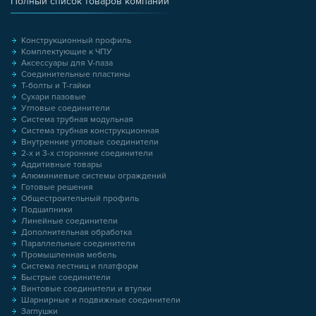
Полный список товаров компании
Конструкционный профиль
Комплектующие к ЧПУ
Аксессуары для V-паза
Соединительные пластины
Т-болты и Т-гайки
Сухари пазовые
Угловые соединители
Система трубная модульная
Система трубная конструкционная
Внутренние угловые соединители
2-х и 3-х сторонние соединители
Аддитивные товары
Алюминиевые системы ограждений
Готовые решения
Общестроительный профиль
Подшипники
Линейные соединители
Дополнительная обработка
Параллельные соединители
Промышленная мебель
Система лестниц и платформ
Быстрые соединители
Винтовые соединители и втулки
Шарнирные и подвижные соединители
Заглушки