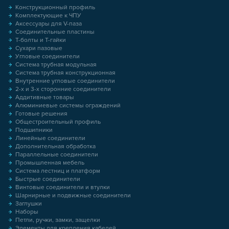
Конструкционный профиль
Комплектующие к ЧПУ
Аксессуары для V-паза
Соединительные пластины
Т-болты и Т-гайки
Сухари пазовые
Угловые соединители
Система трубная модульная
Система трубная конструкционная
Внутренние угловые соединители
2-х и 3-х сторонние соединители
Аддитивные товары
Алюминиевые системы ограждений
Готовые решения
Общестроительный профиль
Подшипники
Линейные соединители
Дополнительная обработка
Параллельные соединители
Промышленная мебель
Система лестниц и платформ
Быстрые соединители
Винтовые соединители и втулки
Шарнирные и подвижные соединители
Заглушки
Наборы
Петли, ручки, замки, защелки
Элементы для крепления кабелей,