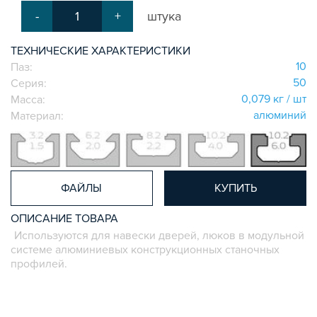
СИСТЕМА ЛЕСТНИЦ И ПЛАТФОРМ
-
+
штука
БЫСТРЫЕ СОЕДИНИТЕЛИ
ТЕХНИЧЕСКИЕ ХАРАКТЕРИСТИКИ
ВИНТОВЫЕ СОЕДИНИТЕЛИ И ВТУЛКИ
10
Паз:
ШАРНИРНЫЕ И ПОДВИЖНЫЕ СОЕДИНИТЕЛИ
50
Серия:
ЗАГЛУШКИ
0,079 кг / шт
Масса:
НАБОРЫ
алюминий
Материал:
ПЕТЛИ, РУЧКИ, ЗАМКИ, ЗАЩЕЛКИ
ЭЛЕМЕНТЫ ДЛЯ КРЕПЛЕНИЯ КАБЕЛЕЙ,
ПАНЕЛЕЙ, ЛИСТА, СЕТКИ
ОПОРЫ, ПОДВЕСЫ
ФАЙЛЫ
КУПИТЬ
КОМПОНЕНТЫ ДЛЯ КОНВЕЙЕРОВ
ОПИСАНИЕ ТОВАРА
КОЛЁСА
Используются для навески дверей, люков в модульной
ОСНАСТКА
системе алюминиевых конструкционных станочных
МЕТРИЧЕСКИЙ КРЕПЕЖ
профилей.
ПЛАСТИКОВЫЕ КОРОБКИ