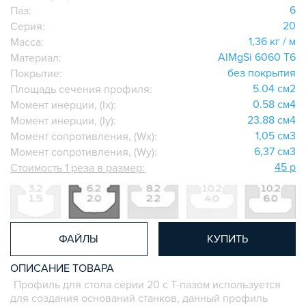
ДОПОЛНИТЕЛЬНАЯ ОБРАБОТКА
6
Паз:
ПАРАЛЛЕЛЬНЫЕ СОЕДИНИТЕЛИ
20
Серия:
ПРОМЫШЛЕННАЯ МЕБЕЛЬ
1,36 кг / м
Масса:
AlMgSi 6060 Т6
Материал:
СИСТЕМА ЛЕСТНИЦ И ПЛАТФОРМ
без покрытия
Покрытие:
БЫСТРЫЕ СОЕДИНИТЕЛИ
5.04 см2
Площадь сечения профиля:
ВИНТОВЫЕ СОЕДИНИТЕЛИ И ВТУЛКИ
0.58 см4
Момент инерции, (Ix):
ШАРНИРНЫЕ И ПОДВИЖНЫЕ СОЕДИНИТЕЛИ
23.88 см4
Момент инерции, (Iy):
1,05 см3
Момент сопротивления, (Wx):
ЗАГЛУШКИ
6,37 см3
Момент сопротивления, (Wy):
НАБОРЫ
45 р
Стоимость 1 реза в размер:
ПЕТЛИ, РУЧКИ, ЗАМКИ, ЗАЩЕЛКИ
ЭЛЕМЕНТЫ ДЛЯ КРЕПЛЕНИЯ КАБЕЛЕЙ,
ПАНЕЛЕЙ, ЛИСТА, СЕТКИ
ОПОРЫ, ПОДВЕСЫ
ФАЙЛЫ
КУПИТЬ
КОМПОНЕНТЫ ДЛЯ КОНВЕЙЕРОВ
КОЛЁСА
ОПИСАНИЕ ТОВАРА
ОСНАСТКА
Профиль для стола серии 20 с Т-пазом используется
для создания оснований станков, данный профиль
МЕТРИЧЕСКИЙ КРЕПЕЖ