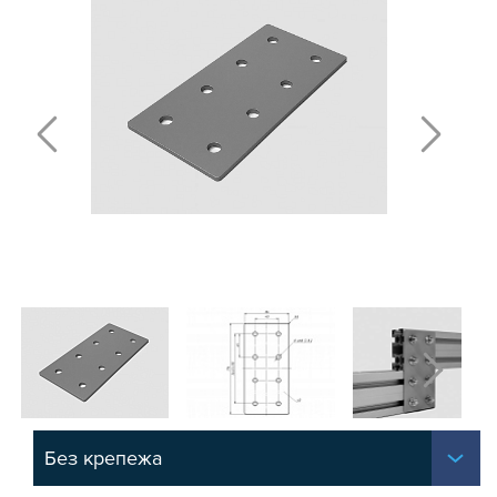
МЕЖДУСЕРИЙНЫЕ
СЕРИЯ 15
СЕРИЯ 20
СЕРИЯ 30
СЕРИЯ 40
СЕРИЯ 45
СЕРИЯ 50
СЕРИЯ 60
ДЛЯ СТОЛА
Т-БОЛТЫ И Т-ГАЙКИ
СУХАРИ ПАЗОВЫЕ
УГЛОВЫЕ СОЕДИНИТЕЛИ
СИСТЕМА ТРУБНАЯ МОДУЛЬНАЯ
СИСТЕМА ТРУБНАЯ КОНСТРУКЦИОННАЯ
ВНУТРЕННИЕ УГЛОВЫЕ СОЕДИНИТЕЛИ
2-Х И 3-Х СТОРОННИЕ СОЕДИНИТЕЛИ
Без крепежа
АДДИТИВНЫЕ ТОВАРЫ