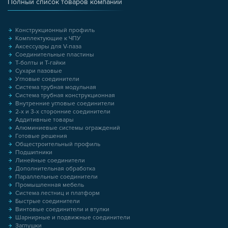
Полный список товаров компании
Конструкционный профиль
Комплектующие к ЧПУ
Аксессуары для V-паза
Соединительные пластины
Т-болты и Т-гайки
Сухари пазовые
Угловые соединители
Система трубная модульная
Система трубная конструкционная
Внутренние угловые соединители
2-х и 3-х сторонние соединители
Аддитивные товары
Алюминиевые системы ограждений
Готовые решения
Общестроительный профиль
Подшипники
Линейные соединители
Дополнительная обработка
Параллельные соединители
Промышленная мебель
Система лестниц и платформ
Быстрые соединители
Винтовые соединители и втулки
Шарнирные и подвижные соединители
Заглушки