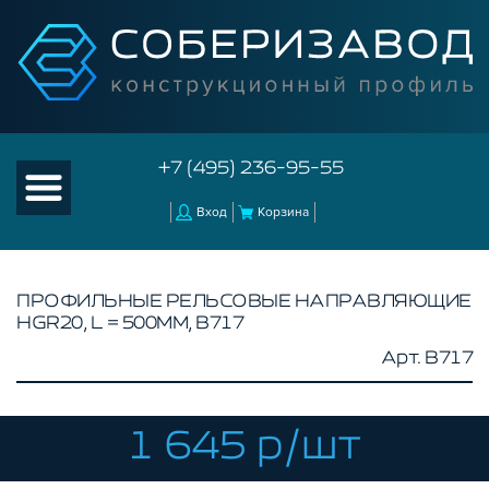
+7 (495) 236-95-55
Вход
Корзина
ПРОФИЛЬНЫЕ РЕЛЬСОВЫЕ НАПРАВЛЯЮЩИЕ
HGR20, L = 500ММ, B717
КАТАЛОГ ТОВАРОВ
Арт. B717
КОНСТРУКЦИОННЫЙ ПРОФИЛЬ
КОМПЛЕКТУЮЩИЕ К ЧПУ
1 645 р/шт
КОНСТРУКЦИОННЫЙ ПРОФИЛЬ ДЛЯ
СТАНКОВ
ПРОФИЛЬНЫЕ НАПРАВЛЯЮЩИЕ