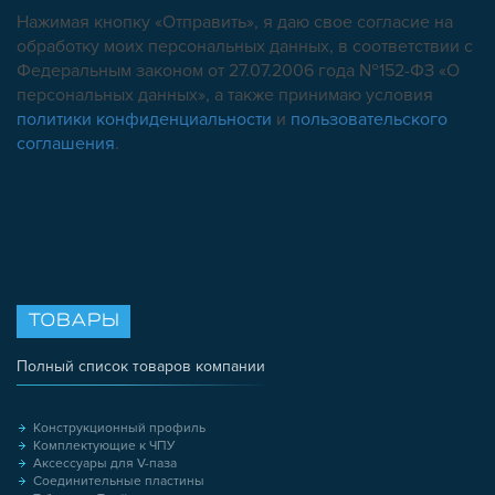
ОПОРЫ, ПОДВЕСЫ
Нажимая кнопку «Отправить», я даю свое согласие на
КОМПОНЕНТЫ ДЛЯ КОНВЕЙЕРОВ
обработку моих персональных данных, в соответствии с
КОЛЁСА
Федеральным законом от 27.07.2006 года №152-ФЗ «О
персональных данных», а также принимаю условия
ОСНАСТКА
политики конфиденциальности
и
пользовательского
МЕТРИЧЕСКИЙ КРЕПЕЖ
соглашения
.
ПЛАСТИКОВЫЕ КОРОБКИ
ТОВАРЫ
Полный список товаров компании
Конструкционный профиль
Комплектующие к ЧПУ
Аксессуары для V-паза
Соединительные пластины