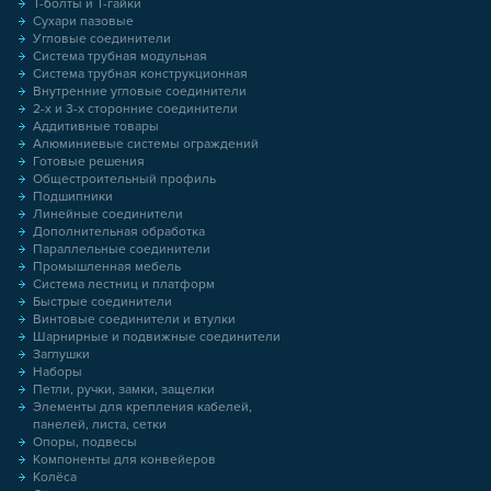
Т-болты и Т-гайки
Сухари пазовые
Угловые соединители
Система трубная модульная
Система трубная конструкционная
Внутренние угловые соединители
2-х и 3-х сторонние соединители
Аддитивные товары
Алюминиевые системы ограждений
Готовые решения
Общестроительный профиль
Подшипники
Линейные соединители
Дополнительная обработка
Параллельные соединители
Промышленная мебель
Система лестниц и платформ
Быстрые соединители
Винтовые соединители и втулки
Шарнирные и подвижные соединители
Заглушки
Наборы
Петли, ручки, замки, защелки
Элементы для крепления кабелей,
панелей, листа, сетки
Опоры, подвесы
Компоненты для конвейеров
Колёса