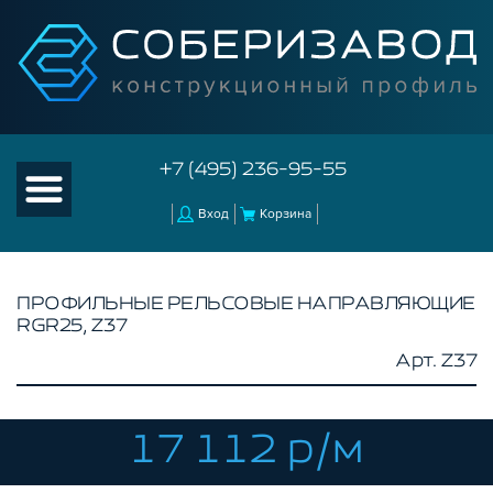
+7 (495) 236-95-55
Вход
Корзина
ПРОФИЛЬНЫЕ РЕЛЬСОВЫЕ НАПРАВЛЯЮЩИЕ
RGR25, Z37
КАТАЛОГ ТОВАРОВ
Арт. Z37
КОНСТРУКЦИОННЫЙ ПРОФИЛЬ
КОМПЛЕКТУЮЩИЕ К ЧПУ
17 112 р/м
КОНСТРУКЦИОННЫЙ ПРОФИЛЬ ДЛЯ
СТАНКОВ
ПРОФИЛЬНЫЕ НАПРАВЛЯЮЩИЕ