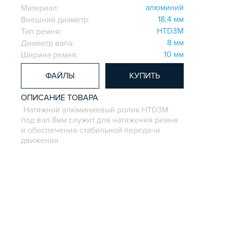
aлюминий
Материал:
18,4 мм
Внешний диаметр:
HTD3M
Тип ремня:
8 мм
Диаметр вала:
10 мм
Ширина ремня:
ФАЙЛЫ
КУПИТЬ
ОПИСАНИЕ ТОВАРА
Натяжной алюминиевый ролик HTD3M
под вал 8мм служит для натяжения ремня
и обеспечения стабильной передачи
движения