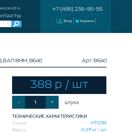
erizavod.ru
+7 (495) 236-95-55
ОНТАКТЫ
Вход
Корзина
ВАЛ 8ММ, B640
Арт. B640
388 р / шт
-
+
штука
ТЕХНИЧЕСКИЕ ХАРАКТЕРИСТИКИ
HTD3M
Серия:
0,011 кг / шт
Масса: