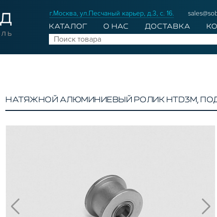
г.Москва, ул.Песчаный карьер, д.3, с. 16.
sales@sob
КАТАЛОГ
О НАС
ДОСТАВКА
К
НАТЯЖНОЙ АЛЮМИНИЕВЫЙ РОЛИК HTD3M, ПОД 