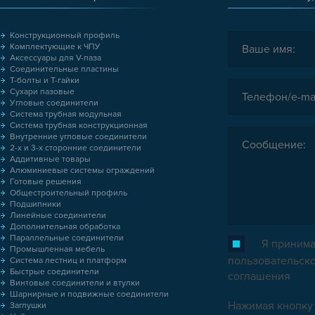
Конструкционный профиль
Комплектующие к ЧПУ
Аксессуары для V-паза
Соединительные пластины
Т-болты и Т-гайки
Сухари пазовые
Угловые соединители
Система трубная модульная
Система трубная конструкционная
Внутренние угловые соединители
2-х и 3-х сторонние соединители
Аддитивные товары
Алюминиевые системы ограждений
Готовые решения
Общестроительный профиль
Подшипники
Линейные соединители
Дополнительная обработка
Параллельные соединители
Я принима
Промышленная мебель
пользовательск
Система лестниц и платформ
Быстрые соединители
соглашения
Винтовые соединители и втулки
Шарнирные и подвижные соединители
Нажимая кнопку 
Заглушки