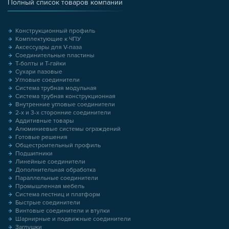
Полный список товаров компании
Конструкционный профиль
Комплектующие к ЧПУ
Аксессуары для V-паза
Соединительные пластины
Т-болты и Т-гайки
Сухари пазовые
Угловые соединители
Система трубная модульная
Система трубная конструкционная
Внутренние угловые соединители
2-х и 3-х сторонние соединители
Аддитивные товары
Алюминиевые системы ограждений
Готовые решения
Общестроительный профиль
Подшипники
Линейные соединители
Дополнительная обработка
Параллельные соединители
Промышленная мебель
Система лестниц и платформ
Быстрые соединители
Винтовые соединители и втулки
Шарнирные и подвижные соединители
Заглушки