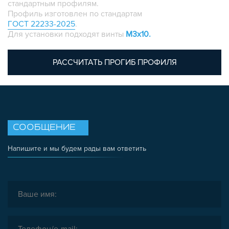
стандартным профилям.
ПЛАСТИКОВЫЕ КОРОБКИ
Профиль изготовлен по стандартам
ГОСТ 22233-2025
.
Для установки подходят винты
M3х10.
РАССЧИТАТЬ ПРОГИБ ПРОФИЛЯ
СООБЩЕНИЕ
Напишите и мы будем рады вам ответить