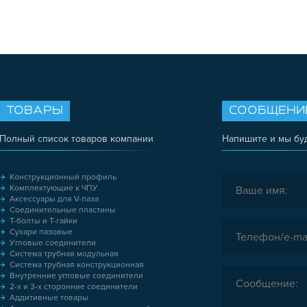
ТОВАРЫ
СООБЩЕНИ
Полный список товаров компании
Напишите и мы бу
Конструкционный профиль
Комплектующие к ЧПУ
Аксессуары для V-паза
Соединительные пластины
Т-болты и Т-гайки
Сухари пазовые
Угловые соединители
Система трубная модульная
Система трубная конструкционная
Внутренние угловые соединители
2-х и 3-х сторонние соединители
Аддитивные товары