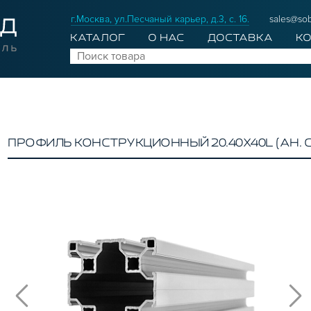
г.Москва, ул.Песчаный карьер, д.3, с. 16.
sales@sob
КАТАЛОГ
О НАС
ДОСТАВКА
К
ПРОФИЛЬ КОНСТРУКЦИОННЫЙ 20.40Х40L (АН. 