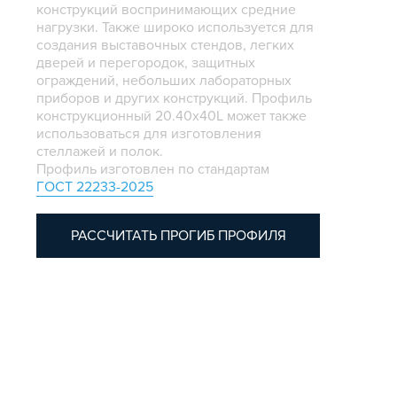
конструкций воспринимающих средние
нагрузки. Также широко используется для
создания выставочных стендов, легких
дверей и перегородок, защитных
ограждений, небольших лабораторных
приборов и других конструкций. Профиль
конструкционный 20.40х40L может также
использоваться для изготовления
стеллажей и полок.
Профиль изготовлен по стандартам
ГОСТ 22233-2025
РАССЧИТАТЬ ПРОГИБ ПРОФИЛЯ