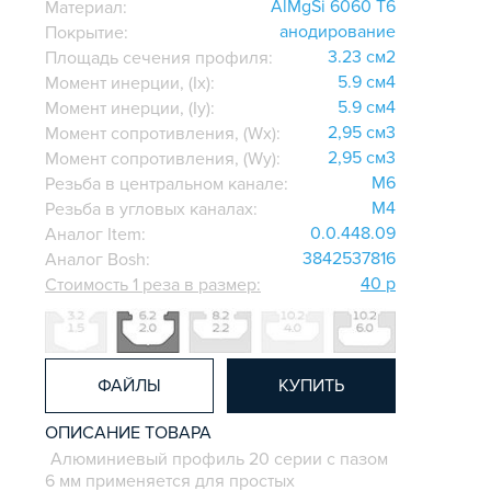
AlMgSi 6060 Т6
Материал:
анодирование
Покрытие:
3.23 см2
Площадь сечения профиля:
5.9 см4
Момент инерции, (Ix):
5.9 см4
Момент инерции, (Iy):
2,95 см3
Момент сопротивления, (Wx):
2,95 см3
Момент сопротивления, (Wy):
M6
Резьба в центральном канале:
M4
Резьба в угловых каналах:
0.0.448.09
Аналог Item:
3842537816
Аналог Bosh:
40 р
Стоимость 1 реза в размер:
ФАЙЛЫ
КУПИТЬ
ОПИСАНИЕ ТОВАРА
Алюминиевый профиль 20 серии с пазом
6 мм применяется для простых