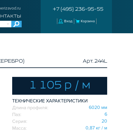
erizavod.ru
+7 (495) 236-95-55
ОНТАКТЫ
Вход
Корзина
СЕРЕБРО)
Арт. 244L
1 105 р / м
ТЕХНИЧЕСКИЕ ХАРАКТЕРИСТИКИ
6020 мм
Длина профиля:
6
Паз:
20
Серия:
0,87 кг / м
Масса: