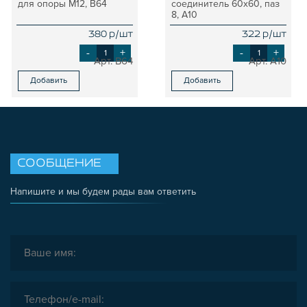
для опоры М12, B64
соединитель 60х60, паз
8, A10
380 р/шт
322 р/шт
-
+
-
+
B64
A10
Добавить
Добавить
СООБЩЕНИЕ
Напишите и мы будем рады вам ответить