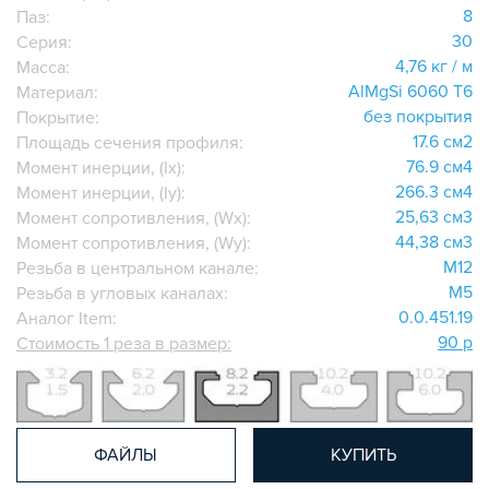
ДОПОЛНИТЕЛЬНАЯ ОБРАБОТКА
8
Паз:
ПАРАЛЛЕЛЬНЫЕ СОЕДИНИТЕЛИ
30
Серия:
ПРОМЫШЛЕННАЯ МЕБЕЛЬ
4,76 кг / м
Масса:
AlMgSi 6060 Т6
Материал:
СИСТЕМА ЛЕСТНИЦ И ПЛАТФОРМ
без покрытия
Покрытие:
БЫСТРЫЕ СОЕДИНИТЕЛИ
17.6 см2
Площадь сечения профиля:
ВИНТОВЫЕ СОЕДИНИТЕЛИ И ВТУЛКИ
76.9 см4
Момент инерции, (Ix):
ШАРНИРНЫЕ И ПОДВИЖНЫЕ СОЕДИНИТЕЛИ
266.3 см4
Момент инерции, (Iy):
25,63 см3
Момент сопротивления, (Wx):
ЗАГЛУШКИ
44,38 см3
Момент сопротивления, (Wy):
НАБОРЫ
M12
Резьба в центральном канале:
ПЕТЛИ, РУЧКИ, ЗАМКИ, ЗАЩЕЛКИ
M5
Резьба в угловых каналах:
ЭЛЕМЕНТЫ ДЛЯ КРЕПЛЕНИЯ КАБЕЛЕЙ,
0.0.451.19
Аналог Item:
ПАНЕЛЕЙ, ЛИСТА, СЕТКИ
90 р
Стоимость 1 реза в размер:
ОПОРЫ, ПОДВЕСЫ
КОМПОНЕНТЫ ДЛЯ КОНВЕЙЕРОВ
КОЛЁСА
ОСНАСТКА
ФАЙЛЫ
КУПИТЬ
МЕТРИЧЕСКИЙ КРЕПЕЖ