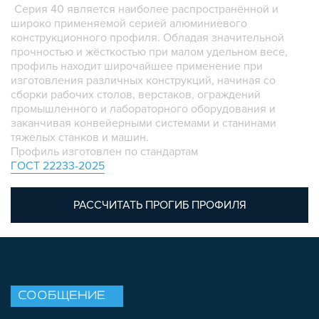
Серия 40 является наиболее распространённой и
ПЛАСТИКОВЫЕ КОРОБКИ
широко применяемой серией алюминиевого
конструкционного профиля. Обладая значительной
прочностью и жёсткостью при малом удельном весе,
профиль находит широчайшее применение при
изготовления различных конструкций, начиная со
сборки рабочих столов, верстаков, ограждений
промышленного и лабораторного оборудования и
заканчивая конвейерными системами и станинами
тяжелых станков и машин.
Профиль изготовлен по стандартам
ГОСТ 22233-2025
РАССЧИТАТЬ ПРОГИБ ПРОФИЛЯ
СООБЩЕНИЕ