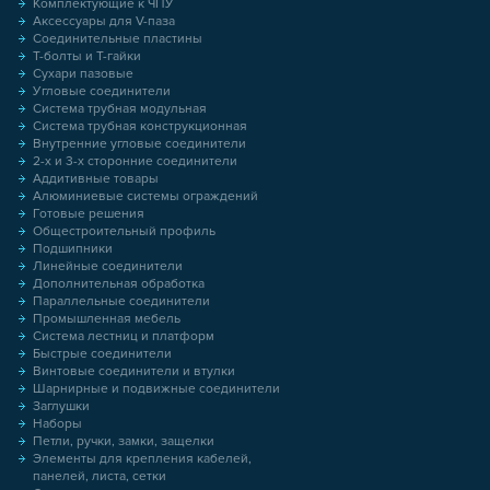
Комплектующие к ЧПУ
Аксессуары для V-паза
Соединительные пластины
Т-болты и Т-гайки
Сухари пазовые
Угловые соединители
Система трубная модульная
Система трубная конструкционная
Внутренние угловые соединители
2-х и 3-х сторонние соединители
Аддитивные товары
Алюминиевые системы ограждений
Готовые решения
Общестроительный профиль
Подшипники
Линейные соединители
Дополнительная обработка
Параллельные соединители
Промышленная мебель
Система лестниц и платформ
Быстрые соединители
Винтовые соединители и втулки
Шарнирные и подвижные соединители
Заглушки
Наборы
Петли, ручки, замки, защелки
Элементы для крепления кабелей,
панелей, листа, сетки