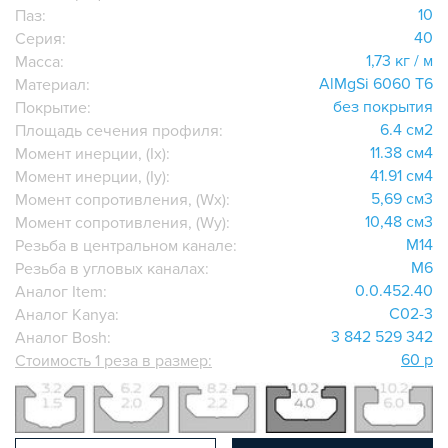
ДОПОЛНИТЕЛЬНАЯ ОБРАБОТКА
10
Паз:
ПАРАЛЛЕЛЬНЫЕ СОЕДИНИТЕЛИ
40
Серия:
ПРОМЫШЛЕННАЯ МЕБЕЛЬ
1,73 кг / м
Масса:
AlMgSi 6060 Т6
Материал:
СИСТЕМА ЛЕСТНИЦ И ПЛАТФОРМ
без покрытия
Покрытие:
БЫСТРЫЕ СОЕДИНИТЕЛИ
6.4 см2
Площадь сечения профиля:
ВИНТОВЫЕ СОЕДИНИТЕЛИ И ВТУЛКИ
11.38 см4
Момент инерции, (Ix):
ШАРНИРНЫЕ И ПОДВИЖНЫЕ СОЕДИНИТЕЛИ
41.91 см4
Момент инерции, (Iy):
5,69 см3
Момент сопротивления, (Wx):
ЗАГЛУШКИ
10,48 см3
Момент сопротивления, (Wy):
НАБОРЫ
M14
Резьба в центральном канале:
ПЕТЛИ, РУЧКИ, ЗАМКИ, ЗАЩЕЛКИ
M6
Резьба в угловых каналах:
ЭЛЕМЕНТЫ ДЛЯ КРЕПЛЕНИЯ КАБЕЛЕЙ,
0.0.452.40
Аналог Item:
ПАНЕЛЕЙ, ЛИСТА, СЕТКИ
C02-3
Аналог Kanya:
ОПОРЫ, ПОДВЕСЫ
3 842 529 342
Аналог Bosh:
КОМПОНЕНТЫ ДЛЯ КОНВЕЙЕРОВ
60 р
Стоимость 1 реза в размер:
КОЛЁСА
ОСНАСТКА
МЕТРИЧЕСКИЙ КРЕПЕЖ