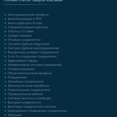
Полный список товаров компании
Конструкционный профиль
Комплектующие к ЧПУ
Аксессуары для V-паза
Соединительные пластины
Т-болты и Т-гайки
Сухари пазовые
Угловые соединители
Система трубная модульная
Система трубная конструкционная
Внутренние угловые соединители
2-х и 3-х сторонние соединители
Аддитивные товары
Алюминиевые системы ограждений
Готовые решения
Общестроительный профиль
Подшипники
Линейные соединители
Дополнительная обработка
Параллельные соединители
Промышленная мебель
Система лестниц и платформ
Быстрые соединители
Винтовые соединители и втулки
Шарнирные и подвижные соединители
Заглушки