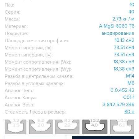
ДОПОЛНИТЕЛЬНАЯ ОБРАБОТКА
10
Паз:
ПАРАЛЛЕЛЬНЫЕ СОЕДИНИТЕЛИ
40
Серия:
ПРОМЫШЛЕННАЯ МЕБЕЛЬ
2,73 кг / м
Масса:
AlMgSi 6060 Т6
Материал:
СИСТЕМА ЛЕСТНИЦ И ПЛАТФОРМ
анодирование
Покрытие:
БЫСТРЫЕ СОЕДИНИТЕЛИ
10.13 см2
Площадь сечения профиля:
ВИНТОВЫЕ СОЕДИНИТЕЛИ И ВТУЛКИ
73.51 см4
Момент инерции, (Ix):
ШАРНИРНЫЕ И ПОДВИЖНЫЕ СОЕДИНИТЕЛИ
73.51 см4
Момент инерции, (Iy):
18,38 см3
Момент сопротивления, (Wx):
ЗАГЛУШКИ
18,38 см3
Момент сопротивления, (Wy):
НАБОРЫ
M14
Резьба в центральном канале:
ПЕТЛИ, РУЧКИ, ЗАМКИ, ЗАЩЕЛКИ
M6
Резьба в угловых каналах:
ЭЛЕМЕНТЫ ДЛЯ КРЕПЛЕНИЯ КАБЕЛЕЙ,
0.0.452.42
Аналог Item:
ПАНЕЛЕЙ, ЛИСТА, СЕТКИ
C01-1
Аналог Kanya:
ОПОРЫ, ПОДВЕСЫ
3 842 529 348
Аналог Bosh:
КОМПОНЕНТЫ ДЛЯ КОНВЕЙЕРОВ
80 р
Стоимость 1 реза в размер:
КОЛЁСА
ОСНАСТКА
МЕТРИЧЕСКИЙ КРЕПЕЖ