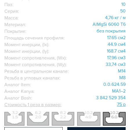
ДОПОЛНИТЕЛЬНАЯ ОБРАБОТКА
10
Паз:
ПАРАЛЛЕЛЬНЫЕ СОЕДИНИТЕЛИ
50
Серия:
ПРОМЫШЛЕННАЯ МЕБЕЛЬ
4,76 кг / м
Масса:
AlMgSi 6060 Т6
Материал:
СИСТЕМА ЛЕСТНИЦ И ПЛАТФОРМ
без покрытия
Покрытие:
БЫСТРЫЕ СОЕДИНИТЕЛИ
17.65 см2
Площадь сечения профиля:
ВИНТОВЫЕ СОЕДИНИТЕЛИ И ВТУЛКИ
44.9 см4
Момент инерции, (Ix):
ШАРНИРНЫЕ И ПОДВИЖНЫЕ СОЕДИНИТЕЛИ
168.7 см4
Момент инерции, (Iy):
17,96 см3
Момент сопротивления, (Wx):
ЗАГЛУШКИ
33,74 см3
Момент сопротивления, (Wy):
НАБОРЫ
M14
Резьба в центральном канале:
ПЕТЛИ, РУЧКИ, ЗАМКИ, ЗАЩЕЛКИ
M8
Резьба в угловых каналах:
ЭЛЕМЕНТЫ ДЛЯ КРЕПЛЕНИЯ КАБЕЛЕЙ,
0.0.624.59
Аналог Item:
ПАНЕЛЕЙ, ЛИСТА, СЕТКИ
MA1–2
Аналог Kanya:
ОПОРЫ, ПОДВЕСЫ
3 842 529 354
Аналог Bosh:
КОМПОНЕНТЫ ДЛЯ КОНВЕЙЕРОВ
75 р
Стоимость 1 реза в размер:
КОЛЁСА
ОСНАСТКА
МЕТРИЧЕСКИЙ КРЕПЕЖ