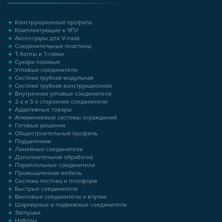
Конструкционный профиль
Комплектующие к ЧПУ
Аксессуары для V-паза
Соединительные пластины
Т-болты и Т-гайки
Сухари пазовые
Угловые соединители
Система трубная модульная
Система трубная конструкционная
Внутренние угловые соединители
2-х и 3-х сторонние соединители
Аддитивные товары
Алюминиевые системы ограждений
Готовые решения
Общестроительный профиль
Подшипники
Линейные соединители
Дополнительная обработка
Параллельные соединители
Промышленная мебель
Система лестниц и платформ
Быстрые соединители
Винтовые соединители и втулки
Шарнирные и подвижные соединители
Заглушки
Наборы