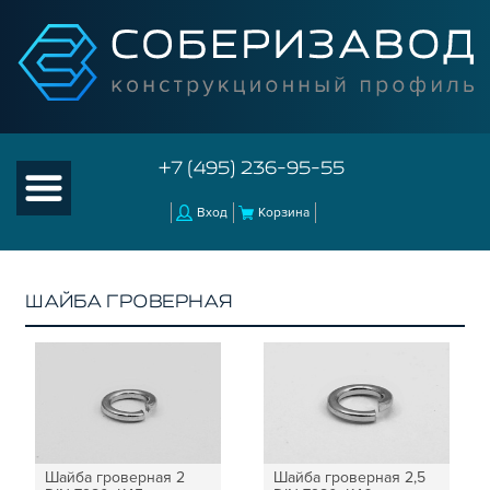
+7 (495) 236-95-55
Вход
Корзина
ШАЙБА ГРОВЕРНАЯ
КАТАЛОГ ТОВАРОВ
КОНСТРУКЦИОННЫЙ ПРОФИЛЬ
КОМПЛЕКТУЮЩИЕ К ЧПУ
АКСЕССУАРЫ ДЛЯ V-ПАЗА
СОЕДИНИТЕЛЬНЫЕ ПЛАСТИНЫ
Шайба гроверная 2
Шайба гроверная 2,5