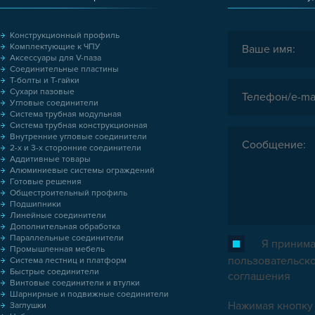
Конструкционный профиль
Комплектующие к ЧПУ
Аксессуары для V-паза
Соединительные пластины
Т-болты и Т-гайки
Сухари пазовые
Угловые соединители
Система трубная модульная
Система трубная конструкционная
Внутренние угловые соединители
2-х и 3-х сторонние соединители
Аддитивные товары
Алюминиевые системы ограждений
Готовые решения
Общестроительный профиль
Подшипники
Линейные соединители
Дополнительная обработка
Параллельные соединители
Я принима
Промышленная мебель
пользовательск
Система лестниц и платформ
Быстрые соединители
соглашения
Винтовые соединители и втулки
Шарнирные и подвижные соединители
Нажимая кнопку 
Заглушки