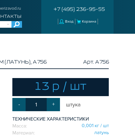
erizavod.ru
+7 (495) 236-95-55
ОНТАКТЫ
Вход
Корзина
(ЛАТУНЬ), A756
Арт. A756
13 р / шт
-
+
штука
ТЕХНИЧЕСКИЕ ХАРАКТЕРИСТИКИ
0,001 кг / шт
Масса:
латунь
Материал: