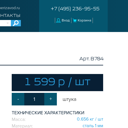
erizavod.ru
+7 (495) 236-95-55
ОНТАКТЫ
Вход
Корзина
Арт. B784
1 599 р / шт
-
+
штука
ТЕХНИЧЕСКИЕ ХАРАКТЕРИСТИКИ
0.656 кг / шт
Масса:
сталь 1 мм
Материал: