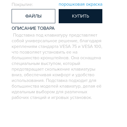
порошковая окраска
Покрытие:
ФАЙЛЫ
КУПИТЬ
ОПИСАНИЕ ТОВАРА
Подставка под клавиатуру представляет
собой универсальное решение, благодаря
креплениям стандарта VESA 75 и VESA 100,
что позволяет установить ее на
большинство кронштейнов. Она оснащена
специальным выступом, который
предотвращает скольжение клавиатуры
вниз, обеспечивая комфорт и удобство
использования. Подставка подходит для
большинства моделей клавиатур, делая её
идеальным выбором для различных
рабочих станций и игровых установок.