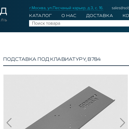
г.Москва, ул.Песчаный карьер, д.3, с. 16.
sales@sob
КАТАЛОГ
О НАС
ДОСТАВКА
К
ПОДСТАВКА ПОД КЛАВИАТУРУ, B784