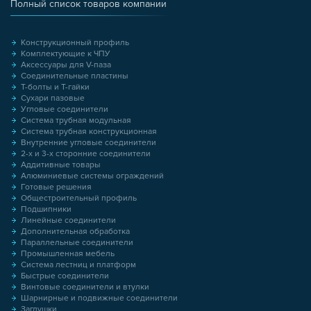
Полный список товаров компании
Конструкционный профиль
Комплектующие к ЧПУ
Аксессуары для V-паза
Соединительные пластины
Т-болты и Т-гайки
Сухари пазовые
Угловые соединители
Система трубная модульная
Система трубная конструкционная
Внутренние угловые соединители
2-х и 3-х сторонние соединители
Аддитивные товары
Алюминиевые системы ограждений
Готовые решения
Общестроительный профиль
Подшипники
Линейные соединители
Дополнительная обработка
Параллельные соединители
Промышленная мебель
Система лестниц и платформ
Быстрые соединители
Винтовые соединители и втулки
Шарнирные и подвижные соединители
Заглушки