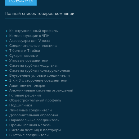
ТОВАРЫ
Полный список товаров компании
Конструкционный профиль
Комплектующие к ЧПУ
Аксессуары для V-паза
Соединительные пластины
Т-болты и Т-гайки
Сухари пазовые
Угловые соединители
Система трубная модульная
Система трубная конструкционная
Внутренние угловые соединители
2-х и 3-х сторонние соединители
Аддитивные товары
Алюминиевые системы ограждений
Готовые решения
Общестроительный профиль
Подшипники
Линейные соединители
Дополнительная обработка
Параллельные соединители
Промышленная мебель
Система лестниц и платформ
Быстрые соединители