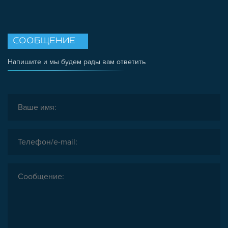
ОПОРЫ, ПОДВЕСЫ
КОМПОНЕНТЫ ДЛЯ КОНВЕЙЕРОВ
КОЛЁСА
СООБЩЕНИЕ
ОСНАСТКА
Напишите и мы будем рады вам ответить
МЕТРИЧЕСКИЙ КРЕПЕЖ
ПЛАСТИКОВЫЕ КОРОБКИ