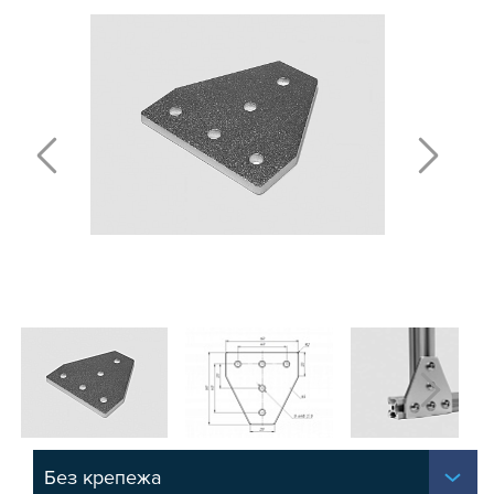
МЕЖДУСЕРИЙНЫЕ
СЕРИЯ 15
СЕРИЯ 20
СЕРИЯ 30
СЕРИЯ 40
СЕРИЯ 45
СЕРИЯ 50
СЕРИЯ 60
ДЛЯ СТОЛА
Т-БОЛТЫ И Т-ГАЙКИ
СУХАРИ ПАЗОВЫЕ
УГЛОВЫЕ СОЕДИНИТЕЛИ
СИСТЕМА ТРУБНАЯ МОДУЛЬНАЯ
СИСТЕМА ТРУБНАЯ КОНСТРУКЦИОННАЯ
ВНУТРЕННИЕ УГЛОВЫЕ СОЕДИНИТЕЛИ
2-Х И 3-Х СТОРОННИЕ СОЕДИНИТЕЛИ
АДДИТИВНЫЕ ТОВАРЫ
Без крепежа