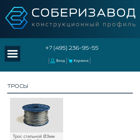
+7 (495) 236-95-55
Вход
Корзина
ТРОСЫ
КАТАЛОГ ТОВАРОВ
КОНСТРУКЦИОННЫЙ ПРОФИЛЬ
КОМПЛЕКТУЮЩИЕ К ЧПУ
АКСЕССУАРЫ ДЛЯ V-ПАЗА
СОЕДИНИТЕЛЬНЫЕ ПЛАСТИНЫ
Трос стальной Ø3мм