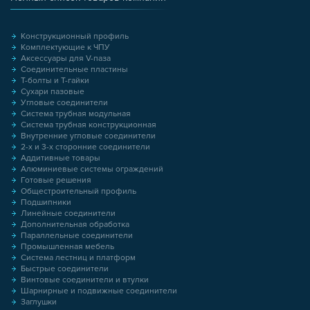
Конструкционный профиль
Комплектующие к ЧПУ
Аксессуары для V-паза
Соединительные пластины
Т-болты и Т-гайки
Сухари пазовые
Угловые соединители
Система трубная модульная
Система трубная конструкционная
Внутренние угловые соединители
2-х и 3-х сторонние соединители
Аддитивные товары
Алюминиевые системы ограждений
Готовые решения
Общестроительный профиль
Подшипники
Линейные соединители
Дополнительная обработка
Параллельные соединители
Промышленная мебель
Система лестниц и платформ
Быстрые соединители
Винтовые соединители и втулки
Шарнирные и подвижные соединители
Заглушки