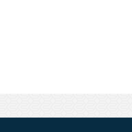
ШАРНИРНЫЕ И ПОДВИЖНЫЕ СОЕДИНИТЕЛИ
ЗАГЛУШКИ
НАБОРЫ
ПЕТЛИ, РУЧКИ, ЗАМКИ, ЗАЩЕЛКИ
ЭЛЕМЕНТЫ ДЛЯ КРЕПЛЕНИЯ КАБЕЛЕЙ,
ПАНЕЛЕЙ, ЛИСТА, СЕТКИ
ОПОРЫ, ПОДВЕСЫ
КОМПОНЕНТЫ ДЛЯ КОНВЕЙЕРОВ
КОЛЁСА
ОСНАСТКА
МЕТРИЧЕСКИЙ КРЕПЕЖ
ПЛАСТИКОВЫЕ КОРОБКИ