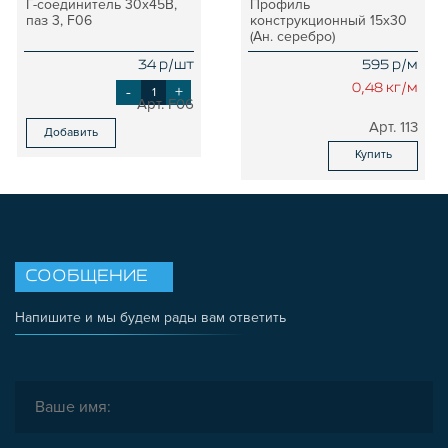
Г-соединитель 30х45В,
Профиль
паз 3, F06
конструкционный 15х30
(Ан. серебро)
34 р/шт
595 р/м
-
+
0,48 кг/м
F06
113
Добавить
Купить
СООБЩЕНИЕ
Напишите и мы будем рады вам ответить