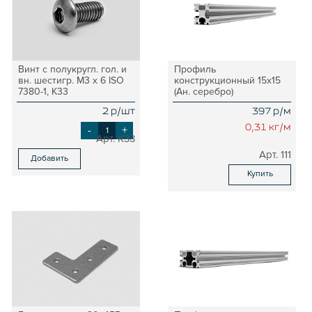
Винт с полукругл. гол. и
Профиль
вн. шестигр. М3 х 6 ISO
конструкционный 15х15
7380-1, K33
(Ан. серебро)
2 р/шт
397 р/м
-
+
0,31 кг/м
K33
111
Добавить
Купить