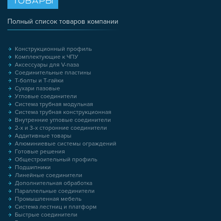
ТОВАРЫ
Полный список товаров компании
Конструкционный профиль
Комплектующие к ЧПУ
Аксессуары для V-паза
Соединительные пластины
Т-болты и Т-гайки
Сухари пазовые
Угловые соединители
Система трубная модульная
Система трубная конструкционная
Внутренние угловые соединители
2-х и 3-х сторонние соединители
Аддитивные товары
Алюминиевые системы ограждений
Готовые решения
Общестроительный профиль
Подшипники
Линейные соединители
Дополнительная обработка
Параллельные соединители
Промышленная мебель
Система лестниц и платформ
Быстрые соединители