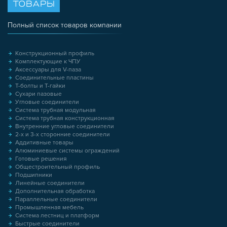
ТОВАРЫ
Полный список товаров компании
Конструкционный профиль
Комплектующие к ЧПУ
Аксессуары для V-паза
Соединительные пластины
Т-болты и Т-гайки
Сухари пазовые
Угловые соединители
Система трубная модульная
Система трубная конструкционная
Внутренние угловые соединители
2-х и 3-х сторонние соединители
Аддитивные товары
Алюминиевые системы ограждений
Готовые решения
Общестроительный профиль
Подшипники
Линейные соединители
Дополнительная обработка
Параллельные соединители
Промышленная мебель
Система лестниц и платформ
Быстрые соединители