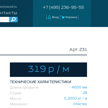
erizavod.ru
+7 (495) 236-95-55
ОНТАКТЫ
Вход
Корзина
Арт. Z31
319 р / м
ТЕХНИЧЕСКИЕ ХАРАКТЕРИСТИКИ
4000 мм
Длина профиля:
28
Серия:
0,2000 кг / м
Масса:
пластик
Материал: