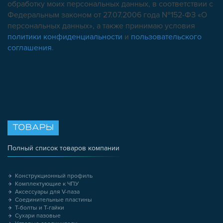
ОПОРЫ, ПОДВЕСЫ
обработку моих персональных данных, в соответствии с
Федеральным законом от 27.07.2006 года №152-ФЗ «О
КОМПОНЕНТЫ ДЛЯ КОНВЕЙЕРОВ
персональных данных», а также принимаю условия
КОЛЁСА
политики конфиденциальности
и
пользовательского
ОСНАСТКА
соглашения
.
МЕТРИЧЕСКИЙ КРЕПЕЖ
ПЛАСТИКОВЫЕ КОРОБКИ
ТОВАРЫ
Полный список товаров компании
Конструкционный профиль
Комплектующие к ЧПУ
Аксессуары для V-паза
Соединительные пластины
Т-болты и Т-гайки
Сухари пазовые