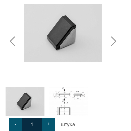
Т-БОЛТЫ И Т-ГАЙКИ
СУХАРИ ПАЗОВЫЕ
УГЛОВЫЕ СОЕДИНИТЕЛИ
СИСТЕМА ТРУБНАЯ МОДУЛЬНАЯ
СИСТЕМА ТРУБНАЯ КОНСТРУКЦИОННАЯ
ВНУТРЕННИЕ УГЛОВЫЕ СОЕДИНИТЕЛИ
2-Х И 3-Х СТОРОННИЕ СОЕДИНИТЕЛИ
АДДИТИВНЫЕ ТОВАРЫ
АЛЮМИНИЕВЫЕ СИСТЕМЫ ОГРАЖДЕНИЙ
ГОТОВЫЕ РЕШЕНИЯ
ОБЩЕСТРОИТЕЛЬНЫЙ ПРОФИЛЬ
ПОДШИПНИКИ
ЛИНЕЙНЫЕ СОЕДИНИТЕЛИ
ДОПОЛНИТЕЛЬНАЯ ОБРАБОТКА
ПАРАЛЛЕЛЬНЫЕ СОЕДИНИТЕЛИ
-
+
штука
ПРОМЫШЛЕННАЯ МЕБЕЛЬ