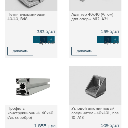
Петля алюминиевая
Адаптер 40х40 (Алюм)
40/40, B48
для опоры М12, A31
383 р/шт
159 р/шт
-
+
-
+
B48
A31
Добавить
Добавить
Профиль
Угловой алюминиевый
конструкционный 40х40
соединитель 40х40L, паз
(Ан. серебро)
10, A18
1 855 р/м
109 р/шт