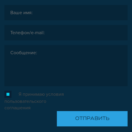
ШАРНИРНЫЕ И ПОДВИЖНЫЕ СОЕДИНИТЕЛИ
ЗАГЛУШКИ
НАБОРЫ
ПЕТЛИ, РУЧКИ, ЗАМКИ, ЗАЩЕЛКИ
ЭЛЕМЕНТЫ ДЛЯ КРЕПЛЕНИЯ КАБЕЛЕЙ,
ПАНЕЛЕЙ, ЛИСТА, СЕТКИ
ОПОРЫ, ПОДВЕСЫ
КОМПОНЕНТЫ ДЛЯ КОНВЕЙЕРОВ
КОЛЁСА
ОСНАСТКА
МЕТРИЧЕСКИЙ КРЕПЕЖ
Я принимаю условия
ПЛАСТИКОВЫЕ КОРОБКИ
пользовательского
соглашения