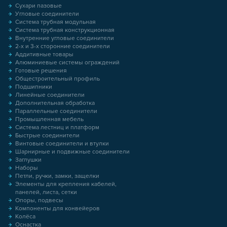
Сухари пазовые
Угловые соединители
Система трубная модульная
Система трубная конструкционная
Внутренние угловые соединители
2-х и 3-х сторонние соединители
Аддитивные товары
Алюминиевые системы ограждений
Готовые решения
Общестроительный профиль
Подшипники
Линейные соединители
Дополнительная обработка
Параллельные соединители
Промышленная мебель
Система лестниц и платформ
Быстрые соединители
Винтовые соединители и втулки
Шарнирные и подвижные соединители
Заглушки
Наборы
Петли, ручки, замки, защелки
Элементы для крепления кабелей,
панелей, листа, сетки
Опоры, подвесы
Компоненты для конвейеров
Колёса
Оснастка