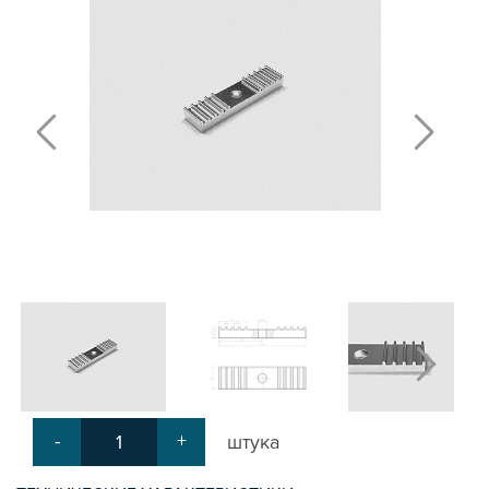
ПОЛИРОВАННЫЕ ВАЛЫ И ДЕРЖАТЕЛИ
ШАРИКО-ВИНТОВЫЕ ПЕРЕДАЧИ (ШВП)
ОПОРЫ ХОДОВЫХ ВИНТОВ
ЛИНЕЙНЫЕ ПОДШИПНИКИ И МОДУЛИ
КАБЕЛЬ-КАНАЛЫ СТАНОЧНЫЕ ГИБКИЕ
МЕХ. ПЕРЕДАЧА
МУФТЫ СОЕДИНИТЕЛЬНЫЕ
ЭЛЕКТРОНИКА
ЦАНГИ И ФРЕЗЫ
ШПИНДЕЛИ
ЗУБЧАТЫЕ РЕЙКИ И ШЕСТЕРНИ
ШАГОВЫЕ ДВИГАТЕЛИ И АККСЕСУАРЫ
АКСЕССУАРЫ ДЛЯ РАБОЧЕГО СТОЛА
АКСЕССУАРЫ ДЛЯ V-ПАЗА
СОЕДИНИТЕЛЬНЫЕ ПЛАСТИНЫ
Т-БОЛТЫ И Т-ГАЙКИ
-
+
штука
СУХАРИ ПАЗОВЫЕ
УГЛОВЫЕ СОЕДИНИТЕЛИ