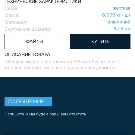
ТЕХНИЧЕСКИЕ ХАРАКТЕРИСТИКИ
СИСТЕМА ТРУБНАЯ КОНСТРУКЦИОННАЯ
жесткая
Серия:
ВНУТРЕННИЕ УГЛОВЫЕ СОЕДИНИТЕЛИ
0,006 кг / шт
Масса:
алюминий
Материал:
2-Х И 3-Х СТОРОННИЕ СОЕДИНИТЕЛИ
5 / 5 мм
Внутренний диаметр:
АДДИТИВНЫЕ ТОВАРЫ
АЛЮМИНИЕВЫЕ СИСТЕМЫ ОГРАЖДЕНИЙ
ФАЙЛЫ
КУПИТЬ
ГОТОВЫЕ РЕШЕНИЯ
ОПИСАНИЕ ТОВАРА
ОБЩЕСТРОИТЕЛЬНЫЙ ПРОФИЛЬ
Жесткая муфта с отверстиями 5/5 мм обеспечивает
ПОДШИПНИКИ
жесткое соединение валов одинакового диаметра.
ЛИНЕЙНЫЕ СОЕДИНИТЕЛИ
ДОПОЛНИТЕЛЬНАЯ ОБРАБОТКА
ПАРАЛЛЕЛЬНЫЕ СОЕДИНИТЕЛИ
ПРОМЫШЛЕННАЯ МЕБЕЛЬ
СООБЩЕНИЕ
СИСТЕМА ЛЕСТНИЦ И ПЛАТФОРМ
Напишите и мы будем рады вам ответить
БЫСТРЫЕ СОЕДИНИТЕЛИ
ВИНТОВЫЕ СОЕДИНИТЕЛИ И ВТУЛКИ
ШАРНИРНЫЕ И ПОДВИЖНЫЕ СОЕДИНИТЕЛИ