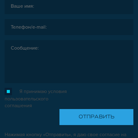
ЗАГЛУШКИ
НАБОРЫ
ПЕТЛИ, РУЧКИ, ЗАМКИ, ЗАЩЕЛКИ
ЭЛЕМЕНТЫ ДЛЯ КРЕПЛЕНИЯ КАБЕЛЕЙ,
ПАНЕЛЕЙ, ЛИСТА, СЕТКИ
ОПОРЫ, ПОДВЕСЫ
КОМПОНЕНТЫ ДЛЯ КОНВЕЙЕРОВ
КОЛЁСА
ОСНАСТКА
МЕТРИЧЕСКИЙ КРЕПЕЖ
ПЛАСТИКОВЫЕ КОРОБКИ
Я принимаю условия
пользовательского
соглашения
Нажимая кнопку «Отправить», я даю свое согласие на