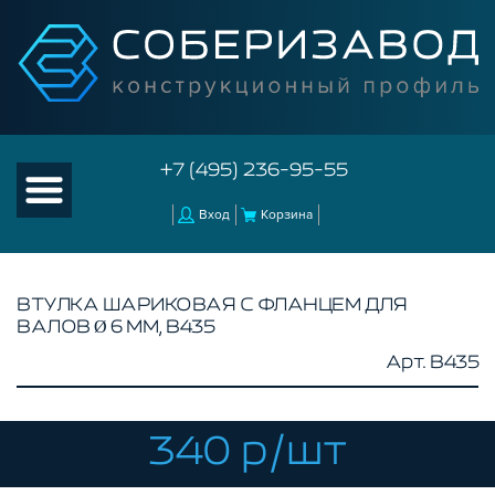
+7 (495) 236-95-55
Вход
Корзина
ВТУЛКА ШАРИКОВАЯ С ФЛАНЦЕМ ДЛЯ
ВАЛОВ Ø 6 ММ, B435
КАТАЛОГ ТОВАРОВ
Арт. B435
КОНСТРУКЦИОННЫЙ ПРОФИЛЬ
КОМПЛЕКТУЮЩИЕ К ЧПУ
340 р/шт
КОНСТРУКЦИОННЫЙ ПРОФИЛЬ ДЛЯ
СТАНКОВ
ПРОФИЛЬНЫЕ НАПРАВЛЯЮЩИЕ