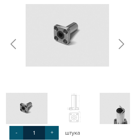
ПОЛИРОВАННЫЕ ВАЛЫ И ДЕРЖАТЕЛИ
ШАРИКО-ВИНТОВЫЕ ПЕРЕДАЧИ (ШВП)
ОПОРЫ ХОДОВЫХ ВИНТОВ
ЛИНЕЙНЫЕ ПОДШИПНИКИ И МОДУЛИ
КАБЕЛЬ-КАНАЛЫ СТАНОЧНЫЕ ГИБКИЕ
МЕХ. ПЕРЕДАЧА
МУФТЫ СОЕДИНИТЕЛЬНЫЕ
ЭЛЕКТРОНИКА
ЦАНГИ И ФРЕЗЫ
ШПИНДЕЛИ
ЗУБЧАТЫЕ РЕЙКИ И ШЕСТЕРНИ
ШАГОВЫЕ ДВИГАТЕЛИ И АККСЕСУАРЫ
АКСЕССУАРЫ ДЛЯ РАБОЧЕГО СТОЛА
АКСЕССУАРЫ ДЛЯ V-ПАЗА
СОЕДИНИТЕЛЬНЫЕ ПЛАСТИНЫ
Т-БОЛТЫ И Т-ГАЙКИ
СУХАРИ ПАЗОВЫЕ
-
+
штука
УГЛОВЫЕ СОЕДИНИТЕЛИ