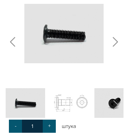
Т-БОЛТЫ И Т-ГАЙКИ
СУХАРИ ПАЗОВЫЕ
УГЛОВЫЕ СОЕДИНИТЕЛИ
СИСТЕМА ТРУБНАЯ МОДУЛЬНАЯ
СИСТЕМА ТРУБНАЯ КОНСТРУКЦИОННАЯ
ВНУТРЕННИЕ УГЛОВЫЕ СОЕДИНИТЕЛИ
2-Х И 3-Х СТОРОННИЕ СОЕДИНИТЕЛИ
АДДИТИВНЫЕ ТОВАРЫ
АЛЮМИНИЕВЫЕ СИСТЕМЫ ОГРАЖДЕНИЙ
ГОТОВЫЕ РЕШЕНИЯ
ОБЩЕСТРОИТЕЛЬНЫЙ ПРОФИЛЬ
ПОДШИПНИКИ
ЛИНЕЙНЫЕ СОЕДИНИТЕЛИ
ДОПОЛНИТЕЛЬНАЯ ОБРАБОТКА
ПАРАЛЛЕЛЬНЫЕ СОЕДИНИТЕЛИ
-
+
штука
ПРОМЫШЛЕННАЯ МЕБЕЛЬ