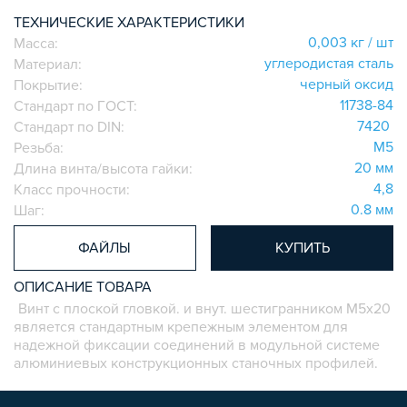
СИСТЕМА ЛЕСТНИЦ И ПЛАТФОРМ
ТЕХНИЧЕСКИЕ ХАРАКТЕРИСТИКИ
БЫСТРЫЕ СОЕДИНИТЕЛИ
0,003 кг / шт
Масса:
углеродистая сталь
Материал:
ВИНТОВЫЕ СОЕДИНИТЕЛИ И ВТУЛКИ
черный оксид
Покрытие:
ШАРНИРНЫЕ И ПОДВИЖНЫЕ СОЕДИНИТЕЛИ
11738-84
Стандарт по ГОСТ:
ЗАГЛУШКИ
7420
Стандарт по DIN:
НАБОРЫ
M5
Резьба:
ПЕТЛИ, РУЧКИ, ЗАМКИ, ЗАЩЕЛКИ
20 мм
Длина винта/высота гайки:
4,8
Класс прочности:
ЭЛЕМЕНТЫ ДЛЯ КРЕПЛЕНИЯ КАБЕЛЕЙ,
ПАНЕЛЕЙ, ЛИСТА, СЕТКИ
0.8 мм
Шаг:
ОПОРЫ, ПОДВЕСЫ
ФАЙЛЫ
КУПИТЬ
КОМПОНЕНТЫ ДЛЯ КОНВЕЙЕРОВ
КОЛЁСА
ОПИСАНИЕ ТОВАРА
Винт с плоской гловкой. и внут. шестигранником M5х20
ОСНАСТКА
является стандартным крепежным элементом для
МЕТРИЧЕСКИЙ КРЕПЕЖ
надежной фиксации соединений в модульной системе
ПЛАСТИКОВЫЕ КОРОБКИ
алюминиевых конструкционных станочных профилей.