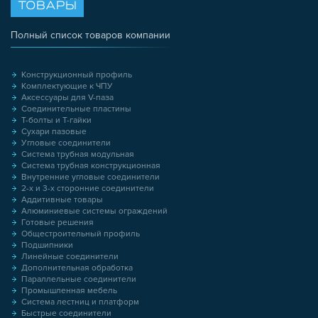
ТОВАРЫ
Полный список товаров компании
Конструкционный профиль
Комплектующие к ЧПУ
Аксессуары для V-паза
Соединительные пластины
Т-болты и Т-гайки
Сухари пазовые
Угловые соединители
Система трубная модульная
Система трубная конструкционная
Внутренние угловые соединители
2-х и 3-х сторонние соединители
Аддитивные товары
Алюминиевые системы ограждений
Готовые решения
Общестроительный профиль
Подшипники
Линейные соединители
Дополнительная обработка
Параллельные соединители
Промышленная мебель
Система лестниц и платформ
Быстрые соединители